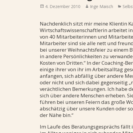
Posted
Author
Categ
4. Dezember 2010
Inge Maisch
Selb
on
Nachdenklich sitzt mir meine Klientin K
Wirtschaftswissenschaftlerin arbeitet 
von 40 Mitarbeiterinnen und Mitarbeiter:
Mitarbeiter sind sie alle nett und fre
bei unserer Weihnachtsfeier zu einem 
in andere Persönlichkeiten zu verwandel
Kosten von Dritten.“ In der Coaching-Ber
einige ihrer von ihr im Arbeitsalltag 
anfangen, sich abfällig über andere Me
oder nicht und sich dabei gegenseitig 
verächtlichen Bemerkungen. Ich habe den
sich über andere Menschen erheben. Si
führen bei unseren Feiern das große Wor
abschätzig über unsere Kunden oder sog
der Nähe bin.“
Im Laufe des Beratungsgesprächs fällt i