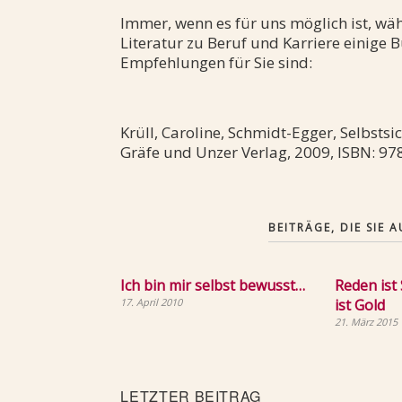
Immer, wenn es für uns möglich ist, wä
Literatur zu Beruf und Karriere einige 
Empfehlungen für Sie sind:
Krüll, Caroline, Schmidt-Egger, Selbstsic
Gräfe und Unzer Verlag, 2009, ISBN: 
BEITRÄGE, DIE SIE
Ich bin mir selbst bewusst…
Reden ist
17. April 2010
ist Gold
21. März 2015
Beitragsnavigation
Letzter
LETZTER BEITRAG