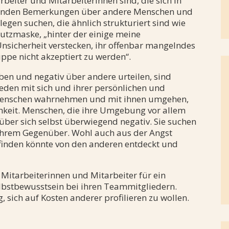
rbeiter und Mitarbeiterinnen sind, die sich in
rtenden Bemerkungen über andere Menschen und
egen suchen, die ähnlich strukturiert sind wie
Schutzmaske, „hinter der einige meine
Unsicherheit verstecken, ihr offenbar mangelndes
uppe nicht akzeptiert zu werden“.
en und negativ über andere urteilen, sind
eden mit sich und ihrer persönlichen und
e Menschen wahrnehmen und mit ihnen umgehen,
ichkeit. Menschen, die ihre Umgebung vor allem
über sich selbst überwiegend negativ. Sie suchen
u ihrem Gegenüber. Wohl auch aus der Angst
finden könnte von den anderen entdeckt und
er Mitarbeiterinnen und Mitarbeiter für ein
elbstbewusstsein bei ihren Teammitgliedern.
, sich auf Kosten anderer profilieren zu wollen.