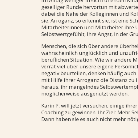
im Alltag weniger in sich ruhenden Mita
geselliger Runde hervortun mit abwe
dabei die Nähe der Kolleginnen und Koll
sie. Arroganz, so erkennt sie, ist eine 
Mitarbeiterinnen und Mitarbeiter ihre 
Selbstwertgefühlt, ihre Angst, in der Gr
Menschen, die sich über andere überheb
wahrscheinlich unglücklich und unzufri
beruflichen Situation. Wie wir ander
verrät viel über unsere eigene Persönl
negativ beurteilen, denken häufig auch 
mit Hilfe ihrer Arroganz die Distanz z
heraus, ihr mangelndes Selbstwertemp
möglicherweise ausgenutzt werden.
Karin P. will jetzt versuchen, einige ihr
Coaching zu gewinnen. Ihr Ziel: Mehr S
Dann haben sie es auch nicht mehr nötig