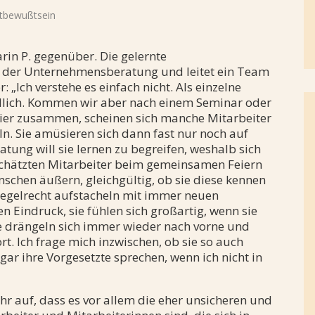
ories
stbewußtsein
arin P. gegenüber. Die gelernte
in der Unternehmensberatung und leitet ein Team
 „Ich verstehe es einfach nicht. Als einzelne
undlich. Kommen wir aber nach einem Seminar oder
Bier zusammen, scheinen sich manche Mitarbeiter
n. Sie amüsieren sich dann fast nur noch auf
atung will sie lernen zu begreifen, weshalb sich
geschätzten Mitarbeiter beim gemeinsamen Feiern
nschen äußern, gleichgültig, ob sie diese kennen
„regelrecht aufstacheln mit immer neuen
 Eindruck, sie fühlen sich großartig, wenn sie
e drängeln sich immer wieder nach vorne und
t. Ich frage mich inzwischen, ob sie so auch
ar ihre Vorgesetzte sprechen, wenn ich nicht in
hr auf, dass es vor allem die eher unsicheren und