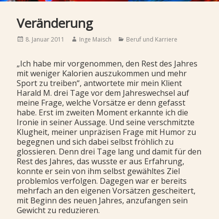
Veränderung
Posted
Author
Categories
8. Januar 2011
Inge Maisch
Beruf und Karriere
on
„Ich habe mir vorgenommen, den Rest des Jahres
mit weniger Kalorien auszukommen und mehr
Sport zu treiben“, antwortete mir mein Klient
Harald M. drei Tage vor dem Jahreswechsel auf
meine Frage, welche Vorsätze er denn gefasst
habe. Erst im zweiten Moment erkannte ich die
Ironie in seiner Aussage. Und seine verschmitzte
Klugheit, meiner unpräzisen Frage mit Humor zu
begegnen und sich dabei selbst fröhlich zu
glossieren. Denn drei Tage lang und damit für den
Rest des Jahres, das wusste er aus Erfahrung,
konnte er sein von ihm selbst gewähltes Ziel
problemlos verfolgen. Dagegen war er bereits
mehrfach an den eigenen Vorsätzen gescheitert,
mit Beginn des neuen Jahres, anzufangen sein
Gewicht zu reduzieren.