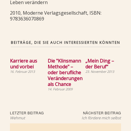
Leben verändern
2010, Moderne Verlagsgesellschaft, ISBN:
9783636070869
BEITRÄGE, DIE SIE AUCH INTERESSIERTEN KÖNNTEN
Karriere aus
Die "Klinsmann
„Mein Ding –
und vorbei
Methode" –
der Beruf“
16. Februar 2013
oder berufliche
23. November 2013
Veränderungen
als Chance
14. Februar 2009
Beitragsnavigation
Letzter
Näch
LETZTER BEITRAG
NÄCHSTER BEITRAG
Beitrag:
Beit
Wehmut
Ich fördere mich selbst