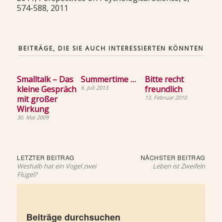
574-588, 2011
BEITRÄGE, DIE SIE AUCH INTERESSIERTEN KÖNNTEN
Smalltalk – Das
Summertime …
Bitte recht
kleine Gespräch
6. Juli 2013
freundlich
mit großer
13. Februar 2010
Wirkung
30. Mai 2009
Beitragsnavigation
Letzter
Näch
LETZTER BEITRAG
NÄCHSTER BEITRAG
Beitrag:
Beit
Weshalb hat ein Vogel zwei
Leben ist Zweifeln
Flügel?
Beiträge durchsuchen