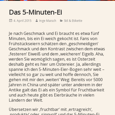
Das 5-Minuten-Ei
Posted
Author
Categories
4. April 2015
Inge Maisch
Stil & Etikette
on
Je nach Geschmack und Ei braucht es etwa fünf
Minuten, bis ein Ei weich gekocht ist. Fans von
Frühstückseiern schätzen den ‚geschmeidigen‘
Geschmack und den Kontrast zwischen dem etwas
‚festeren‘ Eiweiß und dem ‚weicheren‘ Eigelb. Aha,
werden Sie womöglich sagen, es ist Osterzeit
deshalb geht es hier um Ostereier. Ja, allerdings
spanne ich den 5-Minuten-Eier-Bogen sehr weit –
vielleicht so gar zu weit und hoffe dennoch, Sie
gehen mit mir den ‚weiten’ Weg: Bereits vor 5000
Jahren in China und später unter anderem in der
Antike galt das Ei als ein Symbol für Fruchtbarkeit
und auch heute gibt es Eierbräuche in vielen
Ländern der Welt.
Übersetzen wir ‚fruchtbar‘ mit ‚ertragreich‘,
‚produktiv‘ oder ‚sinnvoll‘ und das 5-Minuten-Ei