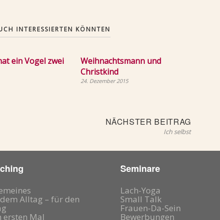
 AUCH INTERESSIERTEN KÖNNTEN
at ein Vogel zwei
Weihnachtsmann und
Christkind
24. Dezember 2015
Nächst
NÄCHSTER BEITRAG
Beitrag
Ich selbst
ching
Seminare
gemeines
Lach-Yoga
dem Alltag – für den
Small Talk
ag
Frauen-Da-Sein
 ersten Mal
Bewerbungen