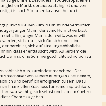
rma zu gewinnen. Besonders in Südeuropa, einem
änglichen Markt, der ausbaufähig ist und von
gfristig bis nach Südamerika ausdehnt und
gspunkt für einen Film, dann stünde vermutlich
utiger junger Mann, der seine Heimat verlässt,
ch sieht. Ein junger Mann, der weiß, was er will
 werden, sich traut, sich für sich und seine
 der bereit ist, sich auf eine ungewöhnliche
ahr hin, dass er enttäuscht wird. Außerdem die
ucht, um so eine Sommergeschichte schreiben zu
uen zahlt sich aus, zumindest manchmal. Der
dizintechniker von seinem künftigen Chef bekam,
achlich und beruflich erfolgreich zu sein. Dazu
inen finanziellen Zuschuss für seinen Sprachkurs
Ihm war wichtig, sich selbst und seinem Chef zu
m diese Chance zu geben.
ll demnächst eine Familie gründen.