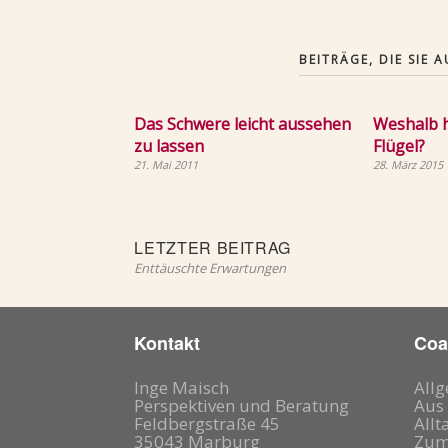
BEITRÄGE, DIE SIE
Das Schwere leicht aussehen
Weshalb h
zu lassen
Flügel?
21. Mai 2011
28. März 2015
Beitragsnavigation
Letzter
LETZTER BEITRAG
Beitrag:
Enttäuschte Erwartungen
Kontakt
Coa
Inge Maisch
All
Perspektiven und Beratung
Aus 
Feldbergstraße 45
Allt
35043 Marburg
Zum