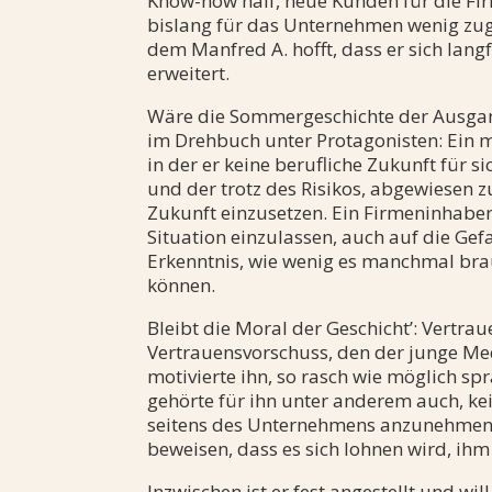
Know-how half, neue Kunden für die Fi
bislang für das Unternehmen wenig zug
dem Manfred A. hofft, dass er sich lan
erweitert.
Wäre die Sommergeschichte der Ausgan
im Drehbuch unter Protagonisten: Ein m
in der er keine berufliche Zukunft für si
und der trotz des Risikos, abgewiesen zu
Zukunft einzusetzen. Ein Firmeninhaber,
Situation einzulassen, auch auf die Gef
Erkenntnis, wie wenig es manchmal bra
können.
Bleibt die Moral der Geschicht’: Vertra
Vertrauensvorschuss, den der junge Me
motivierte ihn, so rasch wie möglich spr
gehörte für ihn unter anderem auch, ke
seitens des Unternehmens anzunehmen. 
beweisen, dass es sich lohnen wird, ih
Inzwischen ist er fest angestellt und wi