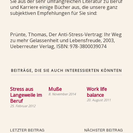
Sie aus der sehr umfangreichen Literatur zu Beruf
und Karriere einige Bücher aus, die unsere ganz
subjektiven Empfehlungen für Sie sind:
Prünte, Thomas, Der Anti-Stress-Vertrag: Ihr Weg
zu mehr Gelassenheit und Lebensfreude, 2003,
Ueberreuter Verlag, ISBN: 978-3800039074
BEITRÄGE, DIE SIE AUCH INTERESSIERTEN KÖNNTEN
Stress aus
Muße
Work life
Langeweile im
8. November 2014
balance
Beruf
20. August 2011
25. Februar 2012
Beitragsnavigation
Letzter
Näch
LETZTER BEITRAG
NÄCHSTER BEITRAG