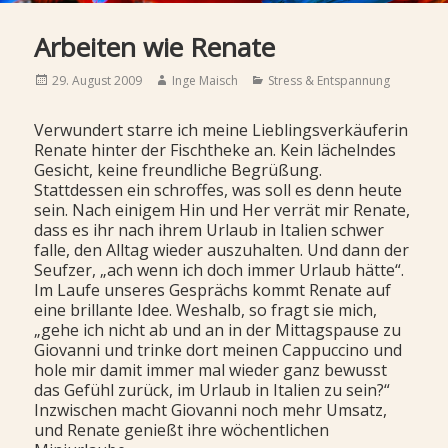
Arbeiten wie Renate
Posted
Author
Categories
29. August 2009
Inge Maisch
Stress & Entspannung
on
Verwundert starre ich meine Lieblingsverkäuferin
Renate hinter der Fischtheke an. Kein lächelndes
Gesicht, keine freundliche Begrüßung.
Stattdessen ein schroffes, was soll es denn heute
sein. Nach einigem Hin und Her verrät mir Renate,
dass es ihr nach ihrem Urlaub in Italien schwer
falle, den Alltag wieder auszuhalten. Und dann der
Seufzer, „ach wenn ich doch immer Urlaub hätte“.
Im Laufe unseres Gesprächs kommt Renate auf
eine brillante Idee. Weshalb, so fragt sie mich,
„gehe ich nicht ab und an in der Mittagspause zu
Giovanni und trinke dort meinen Cappuccino und
hole mir damit immer mal wieder ganz bewusst
das Gefühl zurück, im Urlaub in Italien zu sein?“
Inzwischen macht Giovanni noch mehr Umsatz,
und Renate genießt ihre wöchentlichen