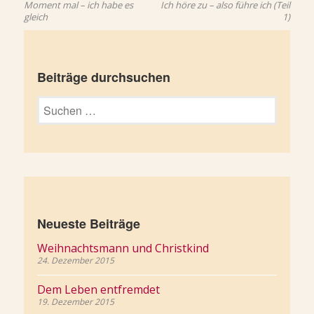
Beitrag:
Beit
Moment mal – ich habe es
Ich höre zu – also führe ich (Teil
gleich
1)
Beiträge durchsuchen
Suchen
nach:
Neueste Beiträge
Weihnachtsmann und Christkind
24. Dezember 2015
Dem Leben entfremdet
19. Dezember 2015