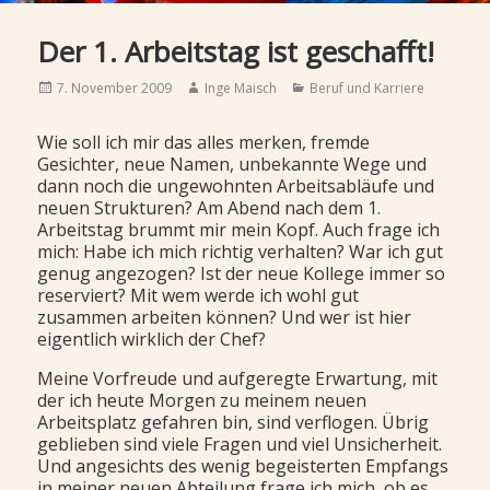
Der 1. Arbeitstag ist geschafft!
Posted
Author
Categories
7. November 2009
Inge Maisch
Beruf und Karriere
on
Wie soll ich mir das alles merken, fremde
Gesichter, neue Namen, unbekannte Wege und
dann noch die ungewohnten Arbeitsabläufe und
neuen Strukturen? Am Abend nach dem 1.
Arbeitstag brummt mir mein Kopf. Auch frage ich
mich: Habe ich mich richtig verhalten? War ich gut
genug angezogen? Ist der neue Kollege immer so
reserviert? Mit wem werde ich wohl gut
zusammen arbeiten können? Und wer ist hier
eigentlich wirklich der Chef?
Meine Vorfreude und aufgeregte Erwartung, mit
der ich heute Morgen zu meinem neuen
Arbeitsplatz gefahren bin, sind verflogen. Übrig
geblieben sind viele Fragen und viel Unsicherheit.
Und angesichts des wenig begeisterten Empfangs
in meiner neuen Abteilung frage ich mich, ob es