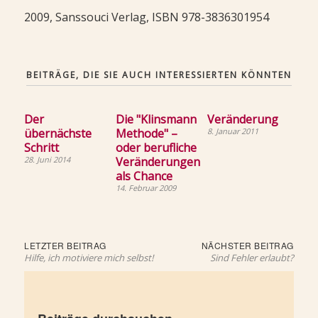
2009, Sanssouci Verlag, ISBN 978-3836301954
BEITRÄGE, DIE SIE AUCH INTERESSIERTEN KÖNNTEN
Der
Die "Klinsmann
Veränderung
übernächste
Methode" –
8. Januar 2011
Schritt
oder berufliche
28. Juni 2014
Veränderungen
als Chance
14. Februar 2009
Beitragsnavigation
Letzter
Näch
LETZTER BEITRAG
NÄCHSTER BEITRAG
Beitrag:
Beit
Hilfe, ich motiviere mich selbst!
Sind Fehler erlaubt?