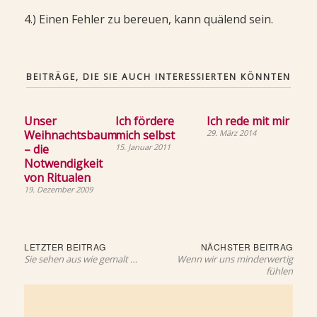
4.) Einen Fehler zu bereuen, kann quälend sein.
BEITRÄGE, DIE SIE AUCH INTERESSIERTEN KÖNNTEN
Unser
Ich fördere
Ich rede mit mir
Weihnachtsbaum
mich selbst
29. März 2014
– die
15. Januar 2011
Notwendigkeit
von Ritualen
19. Dezember 2009
Beitragsnavigation
Letzter
Näch
LETZTER BEITRAG
NÄCHSTER BEITRAG
Beitrag:
Beit
Sie sehen aus wie gemalt …
Wenn wir uns minderwertig
fühlen