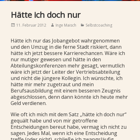
Hätte ich doch nur
Posted
Author
Categories
11. Februar 2012
Inge Maisch
Selbstcoaching
on
Hätte ich nur das Jobangebot wahrgenommen
und den Umzug in die ferne Stadt riskiert, dann
hätte ich jetzt bessere Karrierechancen. Wäre ich
nur mutiger gewesen und hätte in den
Abteilungskonferenzen mehr gesagt, vermutlich
wäre ich jetzt der Leiter der Vertriebsabteilung
und nicht die jüngere Kollegin. Ich wünschte, ich
hätte mir mehr zugetraut und mein
Berufsausbildung mit einem besseren Zeugnis
abgeschlossen, denn dann könnte ich heute mehr
Geld verdienen.
Wie oft ich mich mit dem Satz „hätte ich doch nur“
gequält habe und von mir getroffene
Entscheidungen bereut habe, vermag ich nicht zu
sagen. Jedes Mal, wenn ich eine Entscheidung
treffe (oder nicht), schließe ich zwangsläufig