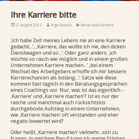
Ihre Karriere bitte
Posted
Author
Categories
3. August 2013
Inge Maisch
Beruf und Karriere
on
‚Ich habe Zeit meines Lebens nie an eine Karriere
gedacht…‘, ‚Karriere, das wollte ich nie, den dicken
Dienstwagen und so…‘. Oder ganz anders: ‚ich
möchte so rasch wie möglich und in einem großen
Unternehmen Karriere machen…‘ ‚bei einem
Wechsel des Arbeitgebers erhoffe ich mir bessere
Karrierechancen als bislang…‘: Sätze wie diese
kommen fast täglich in den Beratungsgesprächen
eines Coachings vor. Nur, was ist das eigentlich –
‚Karriere‘ und ‚Karriere machen‘? Ist es nur der
rasche und manchmal auch rücksichtslos
durchgeboxte Aufstieg in einem Unternehmen,
wie ‚Karriere machen‘ oft verstanden und eher
negativ bewertet wird?
Oder heißt ‚Karriere machen‘ vielmehr, sich zu
fragen, in welchem Beruf kann ich meine Stärken