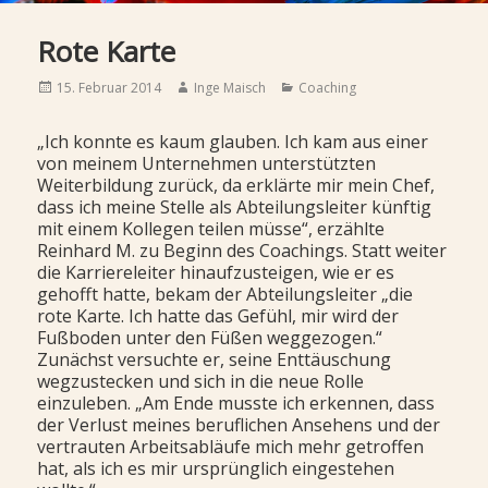
Rote Karte
Posted
Author
Categories
15. Februar 2014
Inge Maisch
Coaching
on
„Ich konnte es kaum glauben. Ich kam aus einer
von meinem Unternehmen unterstützten
Weiterbildung zurück, da erklärte mir mein Chef,
dass ich meine Stelle als Abteilungsleiter künftig
mit einem Kollegen teilen müsse“, erzählte
Reinhard M. zu Beginn des Coachings. Statt weiter
die Karriereleiter hinaufzusteigen, wie er es
gehofft hatte, bekam der Abteilungsleiter „die
rote Karte. Ich hatte das Gefühl, mir wird der
Fußboden unter den Füßen weggezogen.“
Zunächst versuchte er, seine Enttäuschung
wegzustecken und sich in die neue Rolle
einzuleben. „Am Ende musste ich erkennen, dass
der Verlust meines beruflichen Ansehens und der
vertrauten Arbeitsabläufe mich mehr getroffen
hat, als ich es mir ursprünglich eingestehen