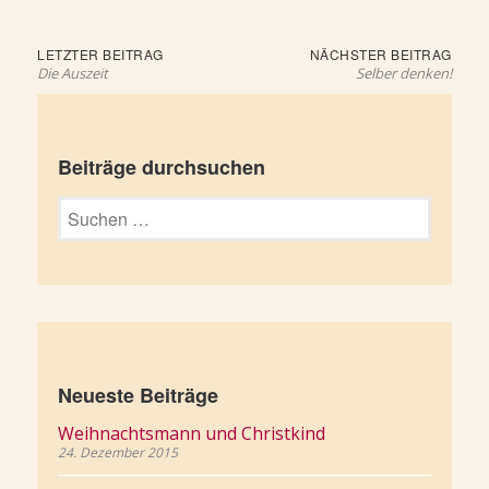
Beitragsnavigation
Letzter
Näch
LETZTER BEITRAG
NÄCHSTER BEITRAG
Beitrag:
Beit
Die Auszeit
Selber denken!
Beiträge durchsuchen
Suchen
nach:
Neueste Beiträge
Weihnachtsmann und Christkind
24. Dezember 2015