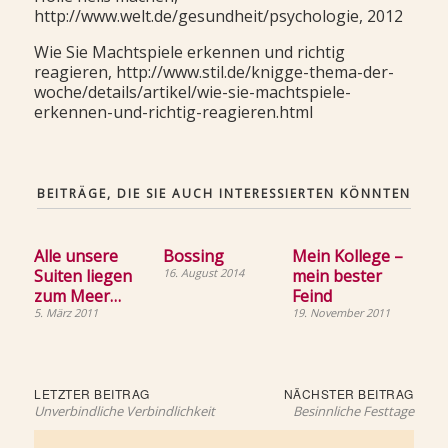
http://www.welt.de/gesundheit/psychologie, 2012
Wie Sie Machtspiele erkennen und richtig
reagieren, http://www.stil.de/knigge-thema-der-
woche/details/artikel/wie-sie-machtspiele-
erkennen-und-richtig-reagieren.html
BEITRÄGE, DIE SIE AUCH INTERESSIERTEN KÖNNTEN
Alle unsere
Bossing
Mein Kollege –
Suiten liegen
16. August 2014
mein bester
zum Meer…
Feind
5. März 2011
19. November 2011
Beitragsnavigation
Letzter
Näch
LETZTER BEITRAG
NÄCHSTER BEITRAG
Beitrag:
Beit
Unverbindliche Verbindlichkeit
Besinnliche Festtage