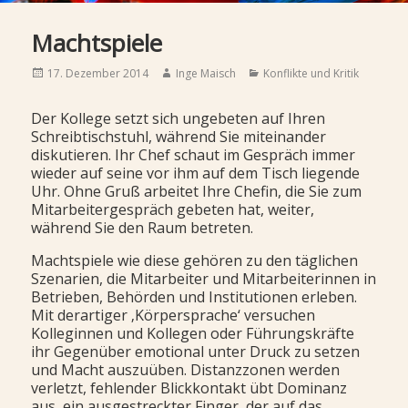
Machtspiele
Posted
Author
Categories
17. Dezember 2014
Inge Maisch
Konflikte und Kritik
on
Der Kollege setzt sich ungebeten auf Ihren
Schreibtischstuhl, während Sie miteinander
diskutieren. Ihr Chef schaut im Gespräch immer
wieder auf seine vor ihm auf dem Tisch liegende
Uhr. Ohne Gruß arbeitet Ihre Chefin, die Sie zum
Mitarbeitergespräch gebeten hat, weiter,
während Sie den Raum betreten.
Machtspiele wie diese gehören zu den täglichen
Szenarien, die Mitarbeiter und Mitarbeiterinnen in
Betrieben, Behörden und Institutionen erleben.
Mit derartiger ‚Körpersprache‘ versuchen
Kolleginnen und Kollegen oder Führungskräfte
ihr Gegenüber emotional unter Druck zu setzen
und Macht auszuüben. Distanzzonen werden
verletzt, fehlender Blickkontakt übt Dominanz
aus, ein ausgestreckter Finger, der auf das