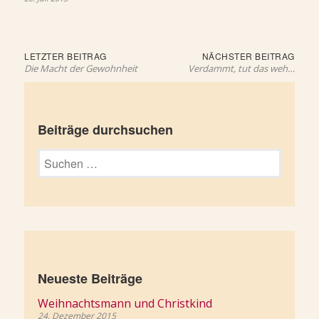
Beitragsnavigation
Letzter
Näch
LETZTER BEITRAG
NÄCHSTER BEITRAG
Beitrag:
Beit
Die Macht der Gewohnheit
Verdammt, tut das weh…
Beiträge durchsuchen
Suchen
nach:
Neueste Beiträge
Weihnachtsmann und Christkind
24. Dezember 2015