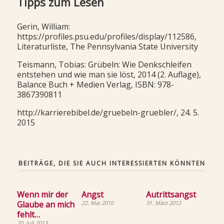
Tipps zum Lesen
Gerin, William:
https://profiles.psu.edu/profiles/display/112586,
Literaturliste, The Pennsylvania State University
Teismann, Tobias: Grübeln: Wie Denkschleifen
entstehen und wie man sie löst, 2014 (2. Auflage),
Balance Buch + Medien Verlag, ISBN: 978-
3867390811
http://karrierebibel.de/gruebeln-gruebler/, 24. 5.
2015
BEITRÄGE, DIE SIE AUCH INTERESSIERTEN KÖNNTEN
Wenn mir der
Angst
Autrittsangst
Glaube an mich
22. Mai 2010
31. März 2012
fehlt…
20. Juli 2013