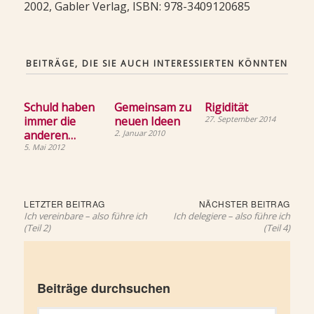
2002, Gabler Verlag, ISBN: 978-3409120685
BEITRÄGE, DIE SIE AUCH INTERESSIERTEN KÖNNTEN
Schuld haben
Gemeinsam zu
Rigidität
immer die
neuen Ideen
27. September 2014
anderen…
2. Januar 2010
5. Mai 2012
Beitragsnavigation
Letzter
Näch
LETZTER BEITRAG
NÄCHSTER BEITRAG
Beitrag:
Beit
Ich vereinbare – also führe ich
Ich delegiere – also führe ich
(Teil 2)
(Teil 4)
Beiträge durchsuchen
Suchen