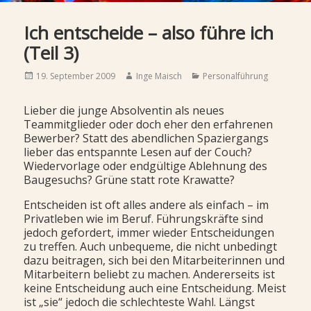
Ich entscheide – also führe ich
(Teil 3)
Posted
Author
Categories
19. September 2009
Inge Maisch
Personalführung
on
Lieber die junge Absolventin als neues
Teammitglieder oder doch eher den erfahrenen
Bewerber? Statt des abendlichen Spaziergangs
lieber das entspannte Lesen auf der Couch?
Wiedervorlage oder endgültige Ablehnung des
Baugesuchs? Grüne statt rote Krawatte?
Entscheiden ist oft alles andere als einfach – im
Privatleben wie im Beruf. Führungskräfte sind
jedoch gefordert, immer wieder Entscheidungen
zu treffen. Auch unbequeme, die nicht unbedingt
dazu beitragen, sich bei den Mitarbeiterinnen und
Mitarbeitern beliebt zu machen. Andererseits ist
keine Entscheidung auch eine Entscheidung. Meist
ist „sie“ jedoch die schlechteste Wahl. Längst