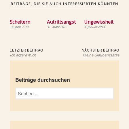
BEITRÄGE, DIE SIE AUCH INTERESSIERTEN KÖNNTEN
Scheitern
Autrittsangst
Ungewissheit
14. Juni 2014
31. März 2012
4. Januar 2014
Beitragsnavigation
Letzter
Näch
LETZTER BEITRAG
NÄCHSTER BEITRAG
Beitrag:
Beit
Ich ärgere mich
Meine Glaubenssätze
Beiträge durchsuchen
Suchen
nach: