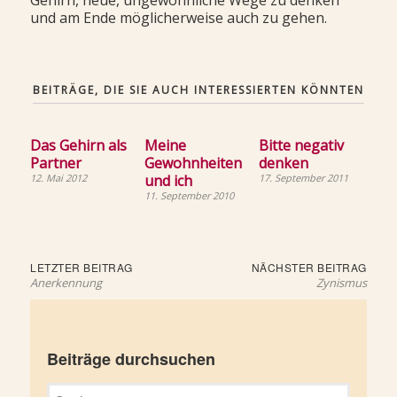
und am Ende möglicherweise auch zu gehen.
BEITRÄGE, DIE SIE AUCH INTERESSIERTEN KÖNNTEN
Das Gehirn als
Meine
Bitte negativ
Partner
Gewohnheiten
denken
12. Mai 2012
und ich
17. September 2011
11. September 2010
Beitragsnavigation
Letzter
Näch
LETZTER BEITRAG
NÄCHSTER BEITRAG
Beitrag:
Beit
Anerkennung
Zynismus
Beiträge durchsuchen
Suchen