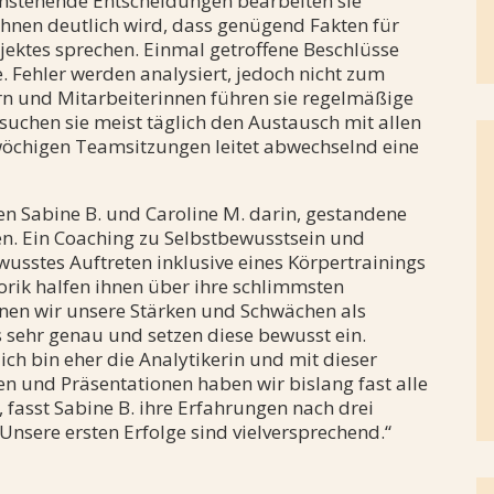
 Anstehende Entscheidungen bearbeiten sie
hnen deutlich wird, dass genügend Fakten für
ojektes sprechen. Einmal getroffene Beschlüsse
e. Fehler werden analysiert, jedoch nicht zum
rn und Mitarbeiterinnen führen sie regelmäßige
suchen sie meist täglich den Austausch mit allen
rwöchigen Teamsitzungen leitet abwechselnd eine
en Sabine B. und Caroline M. darin, gestandene
en. Ein Coaching zu Selbstbewusstsein und
wusstes Auftreten inklusive eines Körpertrainings
orik halfen ihnen über ihre schlimmsten
nen wir unsere Stärken und Schwächen als
 sehr genau und setzen diese bewusst ein.
 ich bin eher die Analytikerin und mit dieser
en und Präsentationen haben wir bislang fast alle
 fasst Sabine B. ihre Erfahrungen nach drei
sere ersten Erfolge sind vielversprechend.“