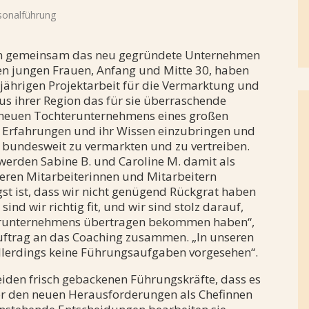
egories
sonalführung
len gemeinsam das neu gegründete Unternehmen
den jungen Frauen, Anfang und Mitte 30, haben
ijährigen Projektarbeit für die Vermarktung und
s ihrer Region das für sie überraschende
 neuen Tochterunternehmens eines großen
 Erfahrungen und ihr Wissen einzubringen und
bundesweit zu vermarkten und zu vertreiben.
 werden Sabine B. und Caroline M. damit als
teren Mitarbeiterinnen und Mitarbeitern
t ist, dass wir nicht genügend Rückgrat haben
ind wir richtig fit, und wir sind stolz darauf,
terunternehmens übertragen bekommen haben“,
uftrag an das Coaching zusammen. „In unseren
allerdings keine Führungsaufgaben vorgesehen“.
iden frisch gebackenen Führungskräfte, dass es
 vor den neuen Herausforderungen als Chefinnen