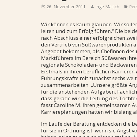
Posted
Author
Cat
26. November 2011
Inge Maisch
Per
on
Wir können es kaum glauben. Wir sol
leiten und zum Erfolg führen.“ Die bei
nach Abschluss einer erfolgreichen zwe
den Vertrieb von Süßwarenprodukten au
Angebot bekommen, als Chefinnen des
Marktführers im Bereich Süßwaren ihre
regionale Schokoladen- und Backwaren 
Erstmals in ihren beruflichen Karrieren
Führungskräfte mit zunächst sechs wei
zusammenarbeiten. „Unsere größte Angs
für die anstehenden Aufgaben. Fachlich s
dass gerade wir die Leitung des Toch
fasst Caroline M. ihren gemeinsamen A
Karriereplanungen hatten wir bislang 
Im Laufe der Beratung entdecken die be
für sie in Ordnung ist, wenn sie Angst