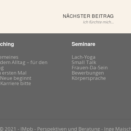
Nächst
NÄCHSTER BEITRAG
Beitrag
Ich fürchte mich…
ching
Seminare
gemeines
Lach-Yoga
dem Alltag – für den
Small Talk
ag
Frauen-Da-Sein
 ersten Mal
Bewerbungen
 Neue beginnt
Körpersprache
 Karriere bitte
©
2021 - IMpb - Perspektiven und Beratung - Inge Maisc